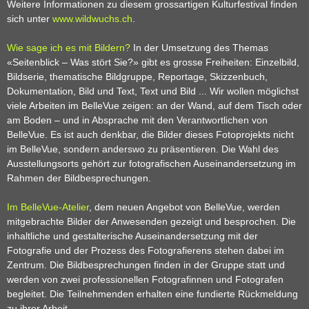
Weitere Informationen zu diesem grossartigen Kulturfestival finden
sich unter
www.wildwuchs.ch
.
Wie sage ich es mit Bildern?
In der Umsetzung des Themas
«Seitenblick – Was stört Sie?» gibt es grosse Freiheiten: Einzelbild,
Bildserie, thematische Bildgruppe, Reportage, Skizzenbuch,
Dokumentation, Bild und Text, Text und Bild ... Wir wollen möglichst
viele Arbeiten im BelleVue zeigen: an der Wand, auf dem Tisch oder
am Boden – und in Absprache mit den Verantwortlichen von
BelleVue. Es ist auch denkbar, die Bilder dieses Fotoprojekts nicht
im BelleVue, sondern anderswo zu präsentieren. Die Wahl des
Ausstellungsorts gehört zur fotografischen Auseinandersetzung im
Rahmen der Bildbesprechungen.
Im BelleVue-Atelier
, dem neuen Angebot von BelleVue, werden
mitgebrachte Bilder der Anwesenden gezeigt und besprochen. Die
inhaltliche und gestalterische Auseinandersetzung mit der
Fotografie und der Prozess des Fotografierens stehen dabei im
Zentrum. Die Bildbesprechungen finden in der Gruppe statt und
werden von zwei professionellen Fotografinnen und Fotografen
begleitet. Die Teilnehmenden erhalten eine fundierte Rückmeldung
zu ihrer Arbeit.