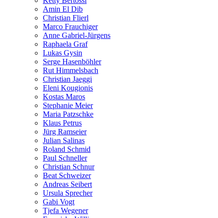
Ketty Bertossi
Amin El Dib
Christian Flierl
Marco Frauchiger
Anne Gabriel-Jürgens
Raphaela Graf
Lukas Gysin
Serge Hasenböhler
Rut Himmelsbach
Christian Jaeggi
Eleni Kougionis
Kostas Maros
Stephanie Meier
Maria Patzschke
Klaus Petrus
Jürg Ramseier
Julian Salinas
Roland Schmid
Paul Schneller
Christian Schnur
Beat Schweizer
Andreas Seibert
Ursula Sprecher
Gabi Vogt
Tjefa Wegener