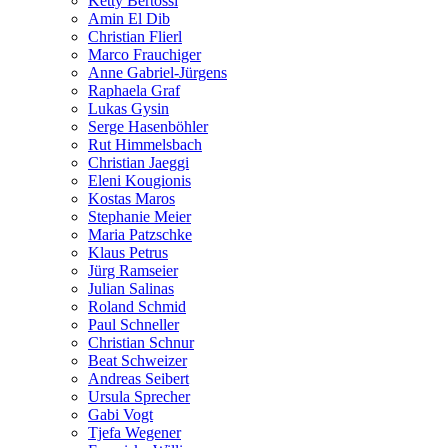
Ketty Bertossi
Amin El Dib
Christian Flierl
Marco Frauchiger
Anne Gabriel-Jürgens
Raphaela Graf
Lukas Gysin
Serge Hasenböhler
Rut Himmelsbach
Christian Jaeggi
Eleni Kougionis
Kostas Maros
Stephanie Meier
Maria Patzschke
Klaus Petrus
Jürg Ramseier
Julian Salinas
Roland Schmid
Paul Schneller
Christian Schnur
Beat Schweizer
Andreas Seibert
Ursula Sprecher
Gabi Vogt
Tjefa Wegener